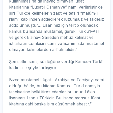
kullanılmasına da ihtiyaç olmayan lügat
kitaplarına “Lügat-i Osmaniye” namı verilmiştir de
sırf Türkçe kelimelerin zapt ve tefsiri “malûm-ı
i’lâm” kabilinden addedilerek lüzumsuz ve faidesiz
addolunmuştur… Lisanımız için tertip olunacak
kamus bu lisanda müstamel, gerek Türkiü’l-Asl
ve gerek Elsine-i Saireden mehuz kelimat ve
ıstılahatın cümlesini cami ve lisanımızda müstamel
olmayan kelimelerden arî olmalıdır.”
Şemsettin sami, sözlüğüne verdiği Kamus-i Türkî
kadını ise şöyle tartışıyor:
Bizce müstamel Lügat-i Arabiye ve Farsiyeyi cami
olduğu hâlde, bu kitabın Kamus-i Türkî namıyla
tesniyesine belki itiraz edenler bulunur. Lâkin
lisanımız lisan-ı Türkidir. Bu lisana mahsus lügat
kitabına dahi başka isim düşünmek abestir.”