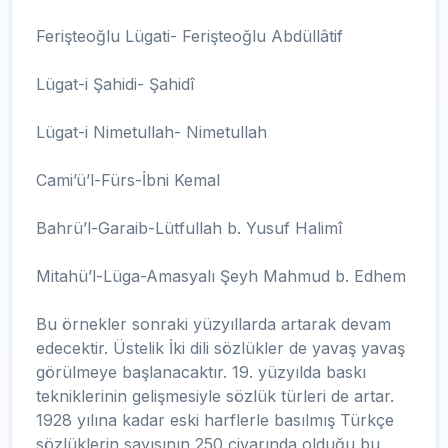
Ferişteoğlu Lügati- Ferişteoğlu Abdüllâtif
Lügat-i Şahidi- Şahidî
Lügat-i Nimetullah- Nimetullah
Cami’ü’l-Fürs-İbni Kemal
Bahrü’l-Garaib-Lütfullah b. Yusuf Halimî
Mitahü’l-Lüga-Amasyalı Şeyh Mahmud b. Edhem
Bu örnekler sonraki yüzyıllarda artarak devam
edecektir. Üstelik İki dili sözlükler de yavaş yavaş
görülmeye başlanacaktır. 19. yüzyılda baskı
tekniklerinin gelişmesiyle sözlük türleri de artar.
1928 yılına kadar eski harflerle basılmış Türkçe
sözlüklerin sayısının 250 civarında olduğu bu