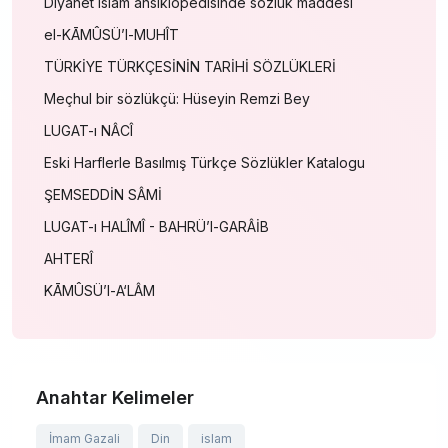
Diyanet islam ansiklopedisinde sözlük maddesi
el-KĀMÛSÜ’l-MUHÎT
TÜRKİYE TÜRKÇESİNİN TARİHİ SÖZLÜKLERİ
Meçhul bir sözlükçü: Hüseyin Remzi Bey
LUGAT-ı NÂCÎ
Eski Harflerle Basılmış Türkçe Sözlükler Katalogu
ŞEMSEDDİN SÂMİ
LUGAT-ı HALÎMÎ - BAHRÜ’l-GARÂİB
AHTERÎ
KĀMÛSÜ’l-A‘LÂM
Anahtar Kelimeler
İmam Gazali
Din
islam