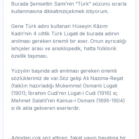
Burada Şemsettin Sami’nin “Türk” sözünü ısrarla
kullanmasına dikkatiniziçekmek istiyorum.
Gene Türk adını kullanan Hüseyin Kâzım
Kadri’nin 4 ciltlik Türk Lügati de burada adının
anılması gereken önemli bir eser. Onun ayrıcalığı
lehçeler arası ve ansiklopedik, hatta folklorik
özellik taşıması.
Yüzyılın başında adı anılması gereken önemli
sözlüklerimiz de var.Söz gelişi Ali Nazima-Reşat
(faik)ın hazırladığı Mükemmel Osmanlı Lügati
(1901); İbrahim Cudi’nin Lügat-i Cudi (1916) si;
Mehmet Salahî’nin Kamus-i Osmani (1895-1904)
si ilk akla geliveren eserlerdir.
Adından çok söz ettiren, fakat yayın hayatına bir