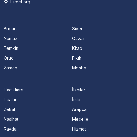
Hicret.org
Bugun
Siyer
Namaz
Gazali
Temkin
Kitap
Oruc
Fıkıh
Zaman
Menba
Hac Umre
İlahiler
Dualar
İmla
Zekat
Arapça
Nasihat
Mecelle
Ravda
Hizmet