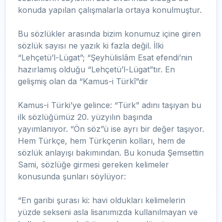
konuda yapılan çalışmalarla ortaya konulmuştur.
Bu sözlükler arasında bizim konumuz içine giren
sözlük sayısı ne yazık ki fazla değil. İlki
“Lehçetü’l-Lügat”; “Şeyhülislâm Esat efendi’nin
hazırlamış olduğu “Lehçetü’l-Lügat”tır. En
gelişmiş olan da “Kamus-i Türkî”dir
Kamus-i Türki’ye gelince: “Türk” adını taşıyan bu
ilk sözlüğümüz 20. yüzyılın başında
yayımlanıyor. “Ön söz”ü ise ayrı bir değer taşıyor.
Hem Türkçe, hem Türkçenin kolları, hem de
sözlük anlayışı bakımından. Bu konuda Şemsettin
Sami, sözlüğe girmesi gereken kelimeler
konusunda şunları söylüyor:
“En garibi şurası ki: havi oldukları kelimelerin
yüzde sekseni asla lisanımızda kullanılmayan ve