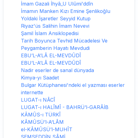
İmam Gazali İhyâ_U Ulûmi'ddîn
İmamın Manken Kızı Emine Şenlikoğlu
Yoldaki İşaretler Seyyid Kutup
Riyaz'üs Salihin İmam Nevevi
Şamil İslam Ansiklopedisi
Tarih Boyunca Tevhid Mücadelesi Ve
Peygamberin Hayatı Mevdudi
EBU’L-A’LÂ EL-MEVDÛDÎ
EBU’L-A’LÂ EL-MEVDÛDÎ
Nadir eserler de sanal dünyada
Kimya-yı Saadet
Bulgar Kütüphanesi'ndeki el yazması eserler
internette
LUGAT-ı NÂCÎ
LUGAT-ı HALÎMÎ - BAHRÜ’l-GARÂİB
KĀMÛS-ı TÜRKÎ
KĀMÛSÜ’l-A‘LÂM
el-KĀMÛSÜ’l-MUHÎT
ŞEMSEDDİN SÂMİ