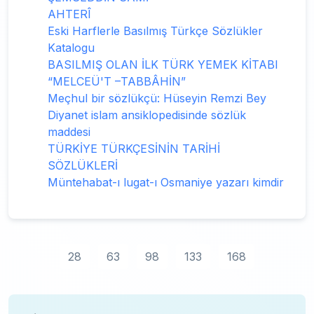
AHTERÎ
Eski Harflerle Basılmış Türkçe Sözlükler
Katalogu
BASILMIŞ OLAN İLK TÜRK YEMEK KİTABI
“MELCEÜ'T –TABBÂHİN”
Meçhul bir sözlükçü: Hüseyin Remzi Bey
Diyanet islam ansiklopedisinde sözlük
maddesi
TÜRKİYE TÜRKÇESİNİN TARİHİ
SÖZLÜKLERİ
Müntehabat-ı lugat-ı Osmaniye yazarı kimdir
28
63
98
133
168