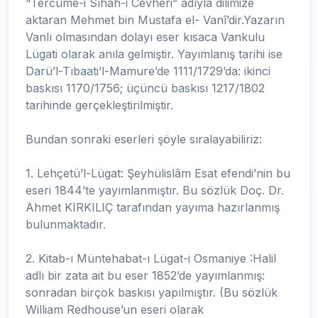
“Tercüme-i Sıhah-i Cevheri” adıyla dilimize
aktaran Mehmet bin Mustafa el- Vanî’dir.Yazarın
Vanlı olmasından dolayı eser kısaca Vankulu
Lügati olarak anıla gelmiştir. Yayımlanış tarihi ise
Darü’l-Tıbaati’l-Mamure’de 1111/1729’da: ikinci
baskısı 1170/1756; üçüncü baskısı 1217/1802
tarihinde gerçekleştirilmiştir.
Bundan sonraki eserleri şöyle sıralayabiliriz:
1. Lehçetü’l-Lügat: Şeyhülislâm Esat efendi’nin bu
eseri 1844’te yayımlanmıştır. Bu sözlük Doç. Dr.
Ahmet KIRKILIÇ tarafından yayıma hazırlanmış
bulunmaktadır.
2. Kitab-ı Müntehabat-ı Lügat-i Osmaniye :Halil
adlı bir zata ait bu eser 1852’de yayımlanmış:
sonradan birçok baskısı yapılmıştır. (Bu sözlük
William Redhouse’un eseri olarak